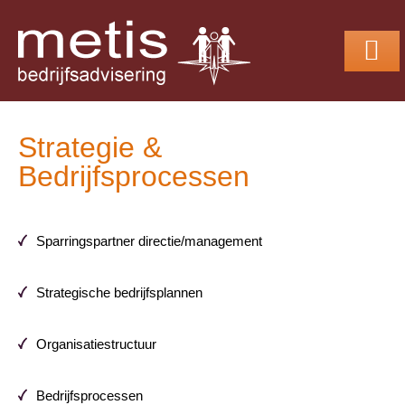
Strategie Bedrij
Management & Cert
Strategie &
Bedrijfsprocessen
Sparringspartner directie/management
Strategische bedrijfsplannen
Organisatiestructuur
Bedrijfsprocessen